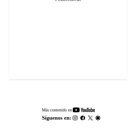
youtube-
Más contenido en
footer
instagram
facebook
twitter
google
Síguenos en: