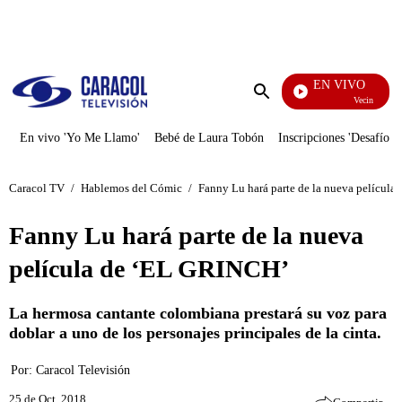
PUBLICIDAD
EN VIVO
Vecinos
Enviar
búsqueda
En vivo 'Yo Me Llamo'
Bebé de Laura Tobón
Inscripciones 'Desafío'
Caracol TV
/
Hablemos del Cómic
/
Fanny Lu hará parte de la nueva películ
Fanny Lu hará parte de la nueva
película de ‘EL GRINCH’
La hermosa cantante colombiana prestará su voz para
doblar a uno de los personajes principales de la cinta.
Por:
Caracol Televisión
25 de Oct, 2018