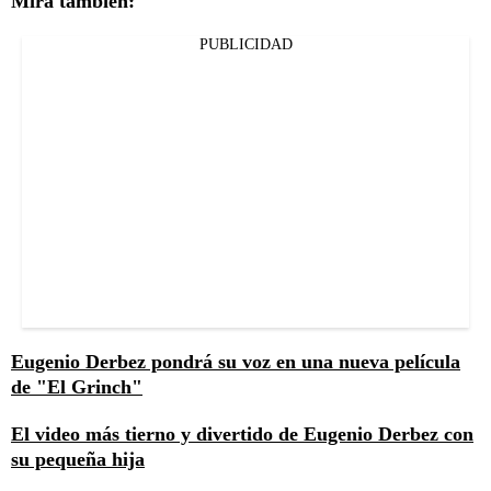
Mira también:
PUBLICIDAD
Eugenio Derbez pondrá su voz en una nueva película
de "El Grinch"
El video más tierno y divertido de Eugenio Derbez con
su pequeña hija