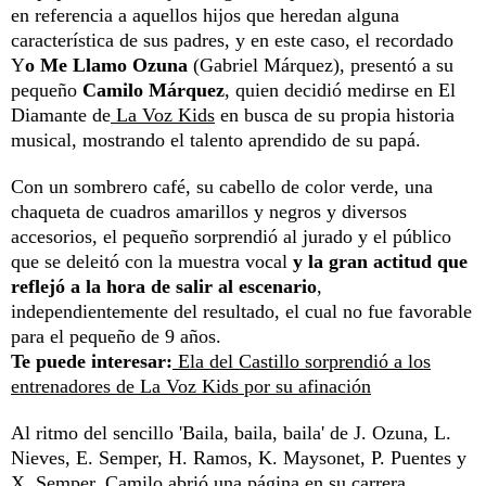
en referencia a aquellos hijos que heredan alguna
característica de sus padres, y en este caso, el recordado
Y
o Me Llamo Ozuna
(Gabriel Márquez), presentó a su
pequeño
Camilo Márquez
, quien decidió medirse en El
Diamante de
La Voz Kids
en busca de su propia historia
musical, mostrando el talento aprendido de su papá.
Con un sombrero café, su cabello de color verde, una
chaqueta de cuadros amarillos y negros y diversos
accesorios, el pequeño sorprendió al jurado y el público
que se deleitó con la muestra vocal
y la gran actitud que
reflejó a la hora de salir al escenario
,
independientemente del resultado, el cual no fue favorable
para el pequeño de 9 años.
Te puede interesar:
Ela del Castillo sorprendió a los
entrenadores de La Voz Kids por su afinación
Al ritmo del sencillo 'Baila, baila, baila' de J. Ozuna, L.
Nieves, E. Semper, H. Ramos, K. Maysonet, P. Puentes y
X. Semper, Camilo abrió una página en su carrera