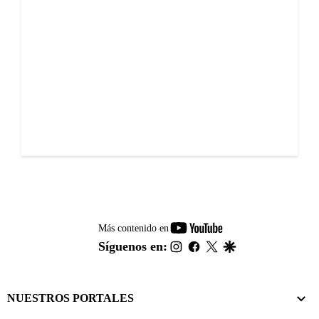
youtube-
Más contenido en
footer
instagram
facebook
twitter
google
Síguenos en:
NUESTROS PORTALES