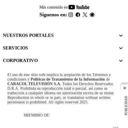
youtube-
Más contenido en
footer
instagram
facebook
twitter
google
Síguenos en:
NUESTROS PORTALES
SERVICIOS
CORPORATIVO
El uso de este sitio web implica la aceptación de los
Términos y
condiciones
y
Políticas de Tratamiento de la Información
de
CARACOL TELEVISIÓN S.A.
Todos los Derechos Reservados
D.R.A. Prohibida su reproducción total o parcial, así como su
cl
traducción a cualquier idioma sin autorización escrita de su titular.
Reproduction in whole or in part, or translation without written
PUBLICIDAD
permission is prohibited. All rights reserved 2025.
MIEMBRO DE: