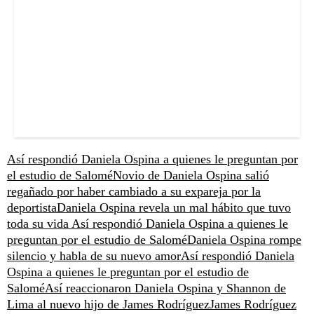
Así respondió Daniela Ospina a quienes le preguntan por
el estudio de Salomé
Novio de Daniela Ospina salió
regañado por haber cambiado a su expareja por la
deportista
Daniela Ospina revela un mal hábito que tuvo
toda su vida
Así respondió Daniela Ospina a quienes le
preguntan por el estudio de Salomé
Daniela Ospina rompe
silencio y habla de su nuevo amor
Así respondió Daniela
Ospina a quienes le preguntan por el estudio de
Salomé
Así reaccionaron Daniela Ospina y Shannon de
Lima al nuevo hijo de James Rodríguez
James Rodríguez