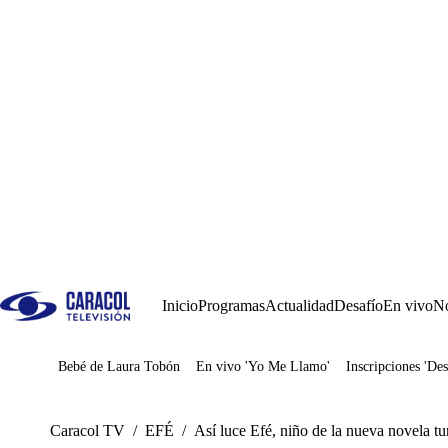
Inicio
Programas
Actualidad
Desafío
En vivo
No
Bebé de Laura Tobón
En vivo 'Yo Me Llamo'
Inscripciones 'Des
Juegos
Caracol TV
/
EFÉ
/
Así luce Efé, niño de la nueva novela tu