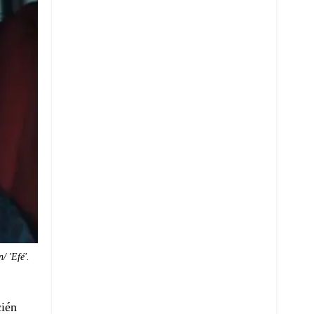
/ 'Efé'.
cién