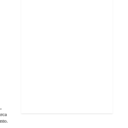
.
urca
nto.