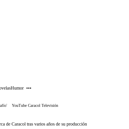
PUBLICIDAD
velas
Humor
afío'
YouTube Caracol Televisión
rca de Caracol tras varios años de su producción