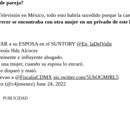
 de pareja?
elevisión en México, todo esto habría sucedido porque la can
recer se encontraba con otra mujer en un privado de este 
R a su ESPOSA en el SUNTORY
@En_laDelValle
Jesús Hdz Alcocer.
minente e influyente abogado.
 una mujer, cuando su esposa lo encaró.
le disparó y mató.
levan a
@FiscaliaCDMX
pic.twitter.com/5UbOGMfRL5
ez (@c4jimenez)
June 24, 2022
PUBLICIDAD