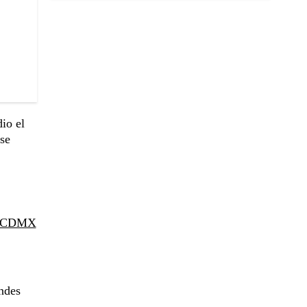
io el
se
iaCDMX
andes