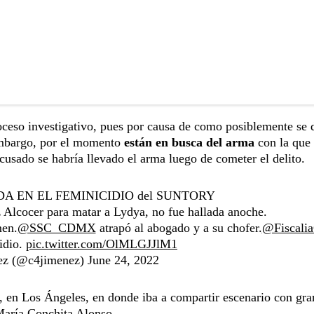
oceso investigativo, pues por causa de como posiblemente se d
 embargo, por el momento
están en busca del arma
con la que 
cusado se habría llevado el arma luego de cometer el delito.
A EN EL FEMINICIDIO del SUNTORY
 Alcocer para matar a Lydya, no fue hallada anoche.
men.
@SSC_CDMX
atrapó al abogado y a su chofer.
@Fiscal
idio.
pic.twitter.com/OlMLGJJlM1
ez (@c4jimenez)
June 24, 2022
s, en Los Ángeles, en donde iba a compartir escenario con gr
María Conchita Alonso.