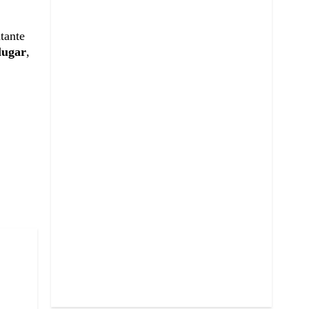
tante
lugar
,