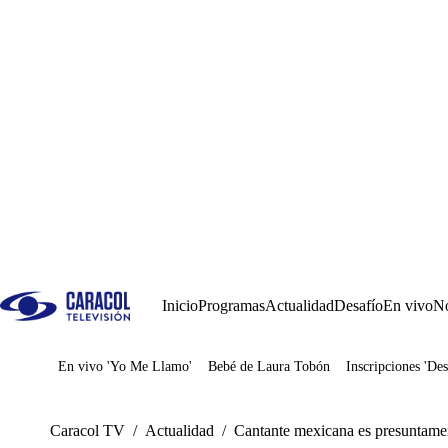
Inicio
Programas
Actualidad
Desafío
En vivo
No
En vivo 'Yo Me Llamo'
Bebé de Laura Tobón
Inscripciones 'Des
Juegos
Caracol TV
/
Actualidad
/
Cantante mexicana es presuntamen