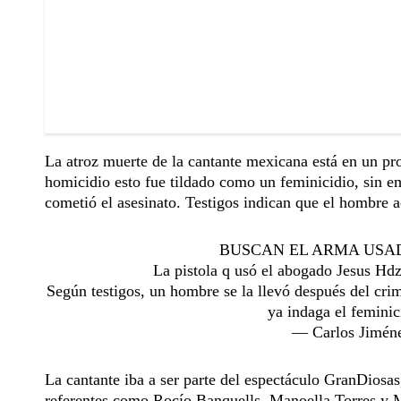
La atroz muerte de la cantante mexicana está en un pr
homicidio esto fue tildado como un feminicidio, sin
cometió el asesinato. Testigos indican que el hombre a
BUSCAN EL ARMA USAD
La pistola q usó el abogado Jesus Hdz
Según testigos, un hombre se la llevó después del cri
ya indaga el feminic
— Carlos Jimén
La cantante iba a ser parte del espectáculo GranDiosa
referentes como Rocío Banquells, Manoella Torres y 