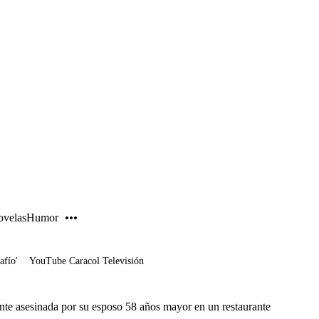
PUBLICIDAD
velas
Humor
afío'
YouTube Caracol Televisión
te asesinada por su esposo 58 años mayor en un restaurante