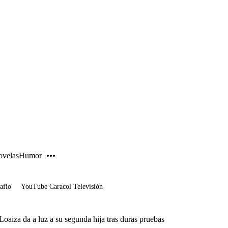
PUBLICIDAD
velas
Humor
afío'
YouTube Caracol Televisión
oaiza da a luz a su segunda hija tras duras pruebas