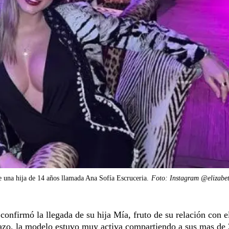
e una hija de 14 años llamada Ana Sofía Escruceria.
Foto: Instagram @elizabet
confirmó la llegada de su hija Mía, fruto de su relación con e
azo, la modelo estuvo muy activa compartiendo a sus mas de 