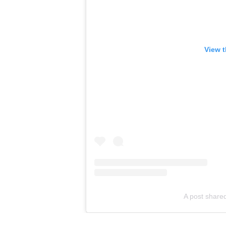
View t
A post share