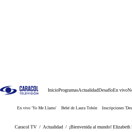
Inicio
Programas
Actualidad
Desafío
En vivo
No
En vivo 'Yo Me Llamo'
Bebé de Laura Tobón
Inscripciones 'Des
Juegos
Caracol TV
/
Actualidad
/
¡Bienvenida al mundo! Elizabeth L