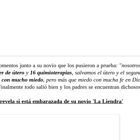
omentos junto a su novio que los pusieron a prueba:
"nosotro
er de útero
y
16 quimioterapias
, salvamos el útero y el segu
ue con mucho miedo
, pero más que miedo con mucha fe en Dio
inalmente todo salió bien y los padres se encuentran dichoso
revela si está embarazada de su novio 'La Liendra'