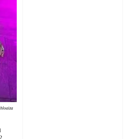
hloaiza
l
2