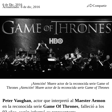
6 de Dic, 2016
Compartir
Actualizado: 6 de dic, 2016
¡Atención! Muere actor de la reconocida serie Game of
Thrones
¡Atención! Muere actor de la reconocida serie Game of Thrones
Peter Vaughan
, actor que interpretó al
Maester Aemon
en la reconocida serie
Game Of Thrones
, falleció a los
93 años, según informó su representante.