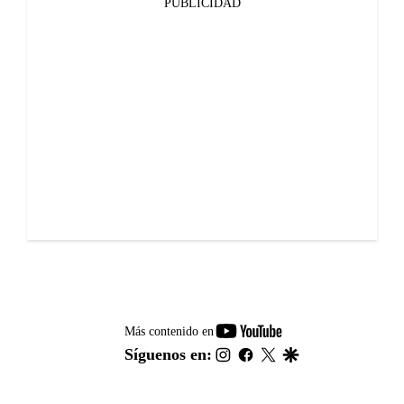
PUBLICIDAD
youtube-
Más contenido en
footer
instagram
facebook
twitter
google
Síguenos en: