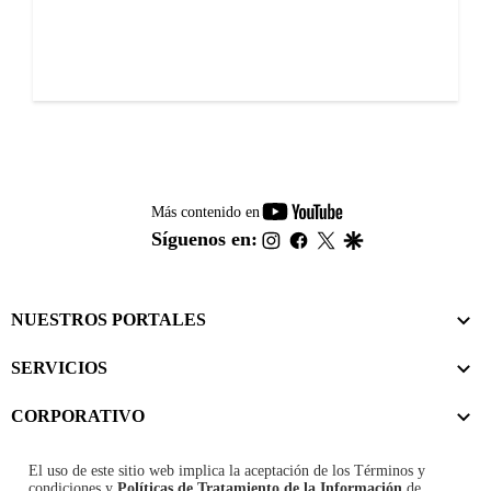
youtube-
Más contenido en
footer
instagram
facebook
twitter
google
Síguenos en:
NUESTROS PORTALES
SERVICIOS
CORPORATIVO
El uso de este sitio web implica la aceptación de los
Términos y
condiciones
y
Políticas de Tratamiento de la Información
de