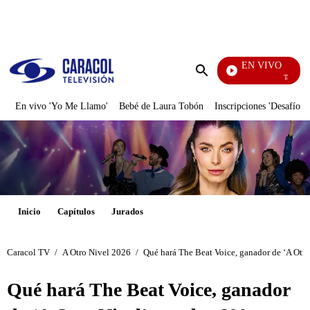
PUBLICIDAD
EN VIVO
También Cae
Enviar
búsqueda
En vivo 'Yo Me Llamo'
Bebé de Laura Tobón
Inscripciones 'Desafío'
Inicio
Capítulos
Jurados
Caracol TV
/
A Otro Nivel 2026
/
Qué hará The Beat Voice, ganador de ‘A Otro
Qué hará The Beat Voice, ganador