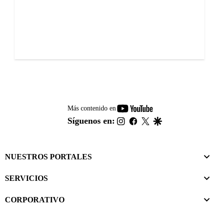
youtube-
Más contenido en
footer
instagram
facebook
twitter
google
Síguenos en:
NUESTROS PORTALES
SERVICIOS
CORPORATIVO