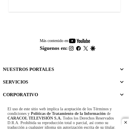
youtube-
Más contenido en
footer
instagram
facebook
twitter
google
Síguenos en:
NUESTROS PORTALES
SERVICIOS
CORPORATIVO
El uso de este sitio web implica la aceptación de los
Términos y
condiciones
y
Políticas de Tratamiento de la Información
de
CARACOL TELEVISIÓN S.A.
Todos los Derechos Reservados
D.R.A. Prohibida su reproducción total o parcial, así como su
cl
traducción a cualquier idioma sin autorización escrita de su titular.