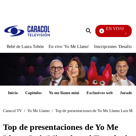
PUBLICIDAD
EN VIVO
Noticias Ca
Enviar
búsqueda
Bebé de Laura Tobón
En vivo 'Yo Me Llamo'
Inscripciones 'Desafío'
Inicio
Capítulos
Yo me llamo mini
Exclusivos web
Jurados
Caracol TV
/
Yo Me Llamo
/
Top de presentaciones de Yo Me Llamo Luis Migu
Top de presentaciones de Yo Me