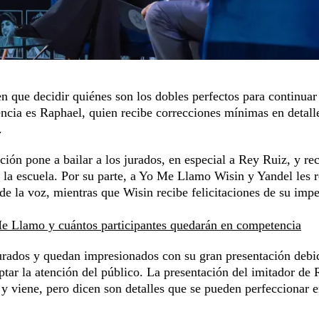
 que decidir quiénes son los dobles perfectos para continuar
encia es Raphael, quien recibe correcciones mínimas en detall
.
ción pone a bailar a los jurados, en especial a Rey Ruiz, y re
 la escuela. Por su parte, a Yo Me Llamo Wisin y Yandel les 
de la voz, mientras que Wisin recibe felicitaciones de su imp
e Llamo y cuántos participantes quedarán en competencia
urados y quedan impresionados con su gran presentación debi
captar la atención del público. La presentación del imitador d
a y viene, pero dicen son detalles que se pueden perfeccionar e