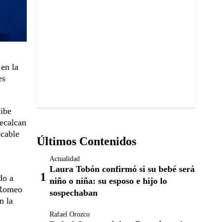
 en la
es
cibe
recalcan
ecable
Últimos Contenidos
Actualidad
Laura Tobón confirmó si su bebé será
do a
niño o niña: su esposo e hijo lo
e Romeo
sospechaban
n la
Rafael Orozco