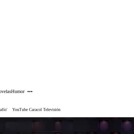
PUBLICIDAD
velas
Humor
afío'
YouTube Caracol Televisión