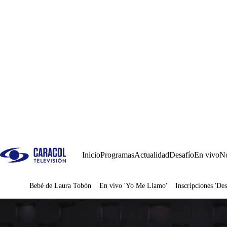
Inicio
Programas
Actualidad
Desafío
En vivo
No
Bebé de Laura Tobón
En vivo 'Yo Me Llamo'
Inscripciones 'Des
Juegos