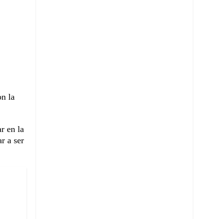
on la
r en la
r a ser