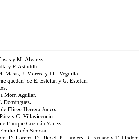
Casas y M. Álvarez.
la y P. Astudillo.
 Masís, J. Morera y LL. Veguilla.
me quedan’ de E. Estefan y G. Estefan.
os.
ía Morn Aguilar.
M. Domínguez.
 de Eliseo Herrera Junco.
Páez y C. Villavicencio.
’ de Enrique Guzmán Yáñez.
 Emilio León Simosa.
m, D. Lorenz, D. Riedel, P. Landers, R. Kruspe y T. Lindem