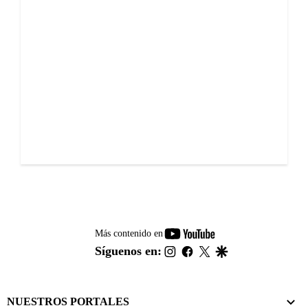
youtube-
Más contenido en
footer
instagram
facebook
twitter
google
Síguenos en:
NUESTROS PORTALES