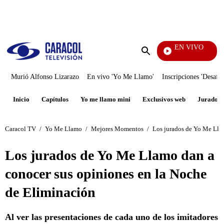
PUBLICIDAD
EN VIVO
Noti
Enviar
búsqueda
Murió Alfonso Lizarazo
En vivo 'Yo Me Llamo'
Inscripciones 'Desafío
Inicio
Capítulos
Yo me llamo mini
Exclusivos web
Jurados
Caracol TV
/
Yo Me Llamo
/
Mejores Momentos
/
Los jurados de Yo Me Lla
Los jurados de Yo Me Llamo dan a
conocer sus opiniones en la Noche
de Eliminación
Al ver las presentaciones de cada uno de los imitadores