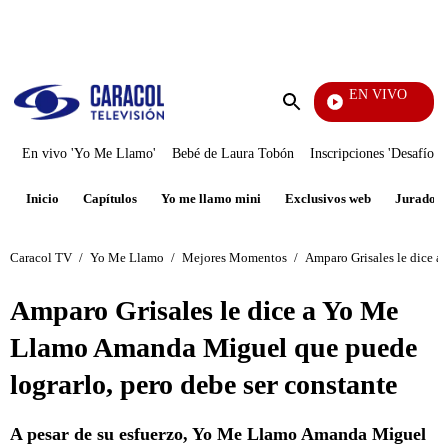
PUBLICIDAD
EN VIVO
Tambié
Enviar
búsqueda
En vivo 'Yo Me Llamo'
Bebé de Laura Tobón
Inscripciones 'Desafío'
Inicio
Capítulos
Yo me llamo mini
Exclusivos web
Jurados
Caracol TV
/
Yo Me Llamo
/
Mejores Momentos
/
Amparo Grisales le dice a
Amparo Grisales le dice a Yo Me
Llamo Amanda Miguel que puede
lograrlo, pero debe ser constante
A pesar de su esfuerzo, Yo Me Llamo Amanda Miguel