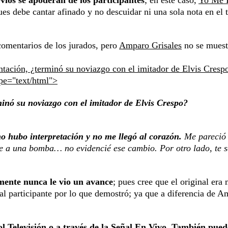
rvios se apoderan de los participantes
; en este caso,
Yo Me 
es debe cantar afinado y no descuidar ni una sola nota en el
comentarios de los jurados, pero
Amparo Grisales
no se muest
tación, ¿terminó su noviazgo con el imitador de Elvis Cresp
ype="text/html">
inó su noviazgo con el imitador de Elvis Crespo?
o hubo interpretación y no me llegó al corazón.
Me pareció
ve a una bomba… no evidencié ese cambio. Por otro lado, te s
amente nunca le vio un avance
; pues cree que el original era
 al participante por lo que demostró; ya que a diferencia de A
l Televisión o a través de la
Señal En Vivo
. También pued