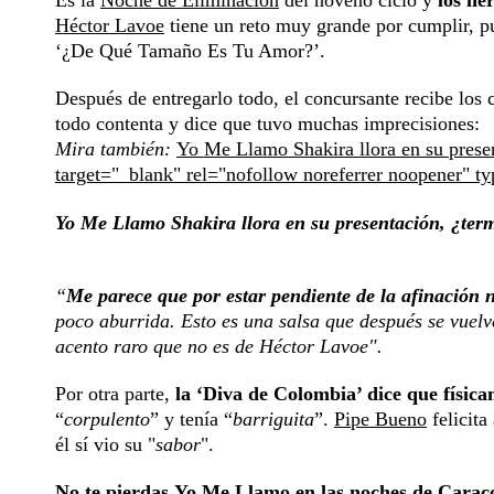
Es la
Noche de Eliminación
del noveno ciclo y
los ne
Héctor Lavoe
tiene un reto muy grande por cumplir, pu
‘¿De Qué Tamaño Es Tu Amor?’.
Después de entregarlo todo, el concursante recibe los 
todo contenta y dice que tuvo muchas imprecisiones:
Mira también:
Yo Me Llamo Shakira llora en su presen
target="_blank" rel="nofollow noreferrer noopener" t
Yo Me Llamo Shakira llora en su presentación, ¿term
“
Me parece que por estar pendiente de la afinación n
poco aburrida. Esto es una salsa que después se vuel
acento raro que no es de Héctor Lavoe".
Por otra parte,
la ‘Diva de Colombia’ dice que físic
“
corpulento
” y tenía “
barriguita
”.
Pipe Bueno
felicita
él sí vio su "
sabor
".
No te pierdas
Yo Me Llamo
en las noches de Caraco