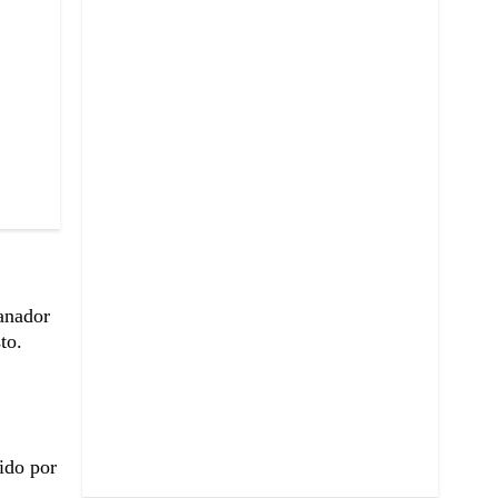
anador
to.
ido por