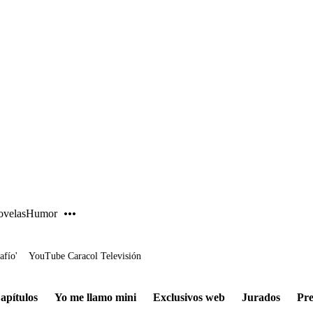
PUBLICIDAD
velas
Humor
afío'
YouTube Caracol Televisión
apítulos
Yo me llamo mini
Exclusivos web
Jurados
Pre