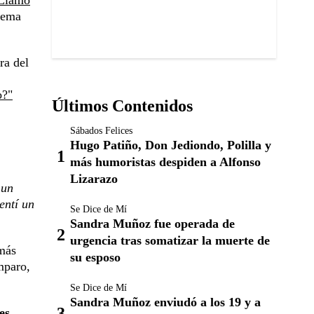
Llamo
 tema
ra del
o?"
Últimos Contenidos
Sábados Felices
Hugo Patiño, Don Jediondo, Polilla y
más humoristas despiden a Alfonso
Lizarazo
 un
entí un
Se Dice de Mí
Sandra Muñoz fue operada de
urgencia tras somatizar la muerte de
 más
su esposo
mparo,
Se Dice de Mí
Sandra Muñoz enviudó a los 19 y a
es