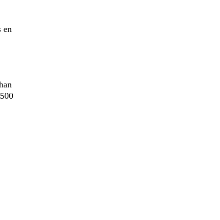
s en
 han
 500