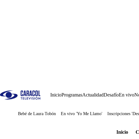
Inicio
Programas
Actualidad
Desafío
En vivo
No
Bebé de Laura Tobón
En vivo 'Yo Me Llamo'
Inscripciones 'Des
Juegos
Inicio
C