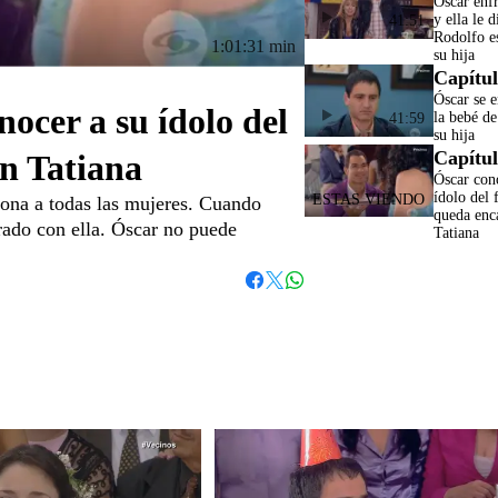
Óscar enfr
y ella le 
41:51
Rodolfo e
1:01:31 min
su hija
Capítul
Óscar se e
ocer a su ídolo del
la bebé de
41:59
su hija
Capítul
on Tatiana
Óscar con
ídolo del 
ciona a todas las mujeres. Cuando
queda enc
ado con ella. Óscar no puede
Tatiana
Whatsapp
Facebook
Twitter