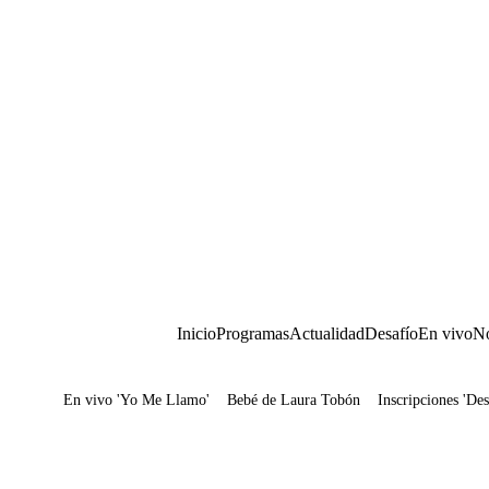
Inicio
Programas
Actualidad
Desafío
En vivo
No
En vivo 'Yo Me Llamo'
Bebé de Laura Tobón
Inscripciones 'Des
Juegos