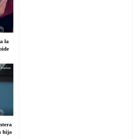
a la
 pide
ntera
u hija