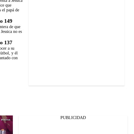
enta a Jessica
dice que
s el papá de
o 149
ntera de que
 Jessica no es
o 137
ocer a su
fútbol, y él
antado con
PUBLICIDAD