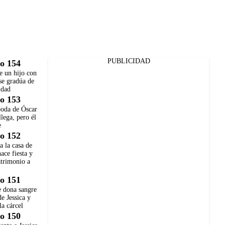
PUBLICIDAD
o 154
e un hijo con
se gradúa de
idad
o 153
boda de Óscar
llega, pero él
e
o 152
ja la casa de
hace fiesta y
atrimonio a
o 151
e dona sangre
de Jessica y
la cárcel
o 150