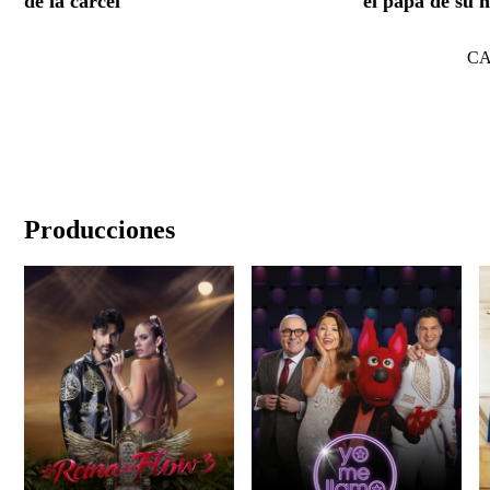
de la cárcel
el papá de su h
C
Producciones