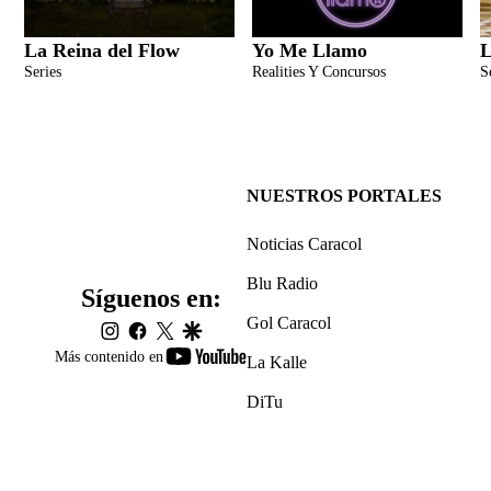
La Reina del Flow
Yo Me Llamo
L
Series
Realities Y Concursos
S
NUESTROS PORTALES
Noticias Caracol
Blu Radio
Síguenos en:
Gol Caracol
instagram
facebook
twitter
google
youtube-
Más contenido en
La Kalle
footer
DiTu