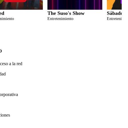
ed
The Suso's Show
Sábados F
enimiento
Entretenimiento
Entretenimie
O
ceso a la red
idad
orporativa
ciones