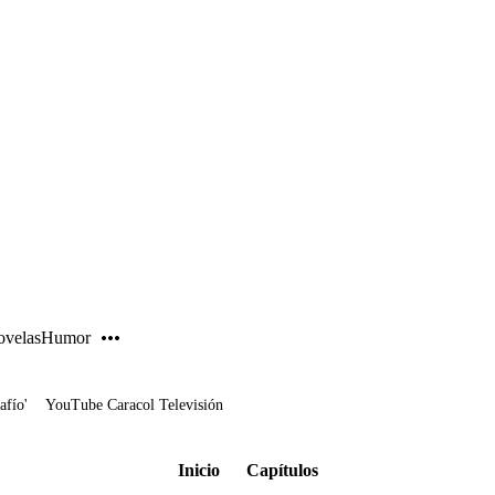
PUBLICIDAD
velas
Humor
afío'
YouTube Caracol Televisión
Inicio
Capítulos