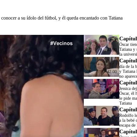
conocer a su ídolo del fútbol, y él queda encantado con Tatiana
Capítul
Óscar tien
Tatiana y 
42:00
la univers
Capítul
día de la 
y Tatiana 
42:00
no aparec
Capítul
Jessica de
Óscar, él 
41:59
le pide m
Tatiana
Capítul
Rodolfo l
a la bebé 
41:56
escapa de 
Capítul