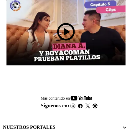
youtube-
Más contenido en
footer
instagram
facebook
twitter
google
Síguenos en:
NUESTROS PORTALES