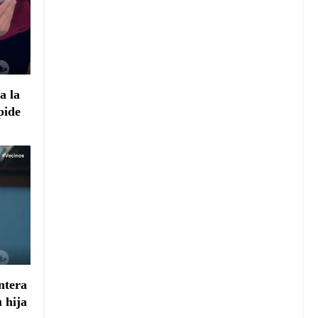
a la
 pide
ntera
u hija