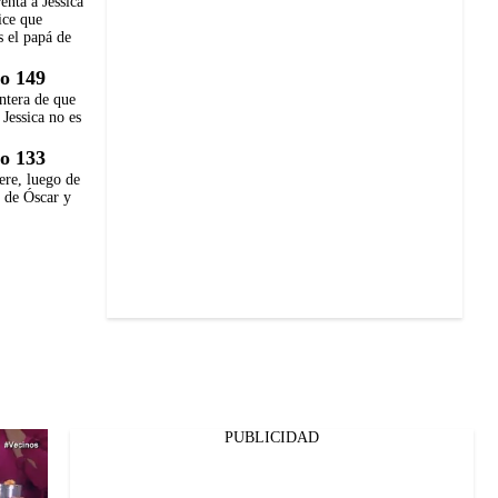
enta a Jessica
dice que
s el papá de
o 149
ntera de que
 Jessica no es
o 133
re, luego de
e de Óscar y
PUBLICIDAD