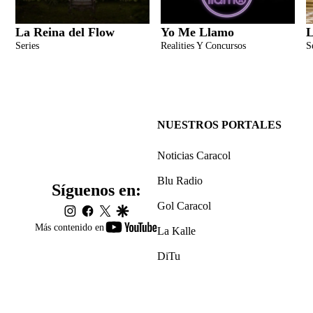
La Reina del Flow
Yo Me Llamo
L
Series
Realities Y Concursos
S
NUESTROS PORTALES
Noticias Caracol
Blu Radio
Síguenos en:
Gol Caracol
instagram
facebook
twitter
google
youtube-
Más contenido en
La Kalle
footer
DiTu