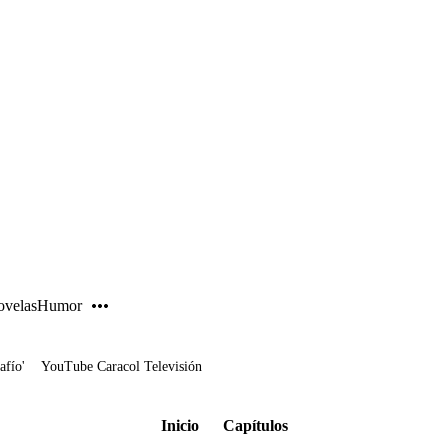
PUBLICIDAD
velas
Humor
afío'
YouTube Caracol Televisión
Inicio
Capítulos