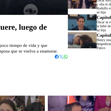
Óscar enfr
y ella le 
41:51
Rodolfo e
41:57 min
su hija
Capítul
Óscar se e
uere, luego de
la bebé de
41:59
su hija
Capítul
Henry mue
despedirs
 poco tiempo de vida y que
Patico
esposa que se vuelva a enamorar.
Whatsapp
Facebook
Twitter