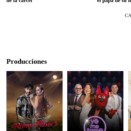
de la cárcel
el papá de su h
C
Producciones