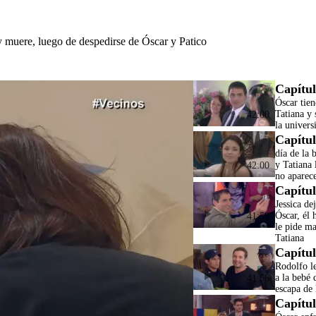
 muere, luego de despedirse de Óscar y Patico
Capítul
Óscar tien
Tatiana y 
42:00
la univers
Capítul
día de la 
y Tatiana 
42:00
no aparec
Capítul
Jessica de
Óscar, él 
41:59
le pide m
Tatiana
Capítul
Rodolfo l
a la bebé 
41:56
escapa de 
Capítul