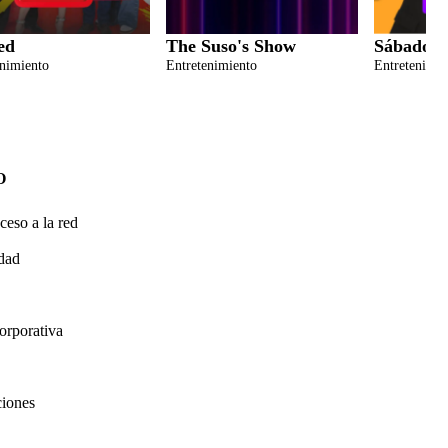
ed
The Suso's Show
Sábados F
enimiento
Entretenimiento
Entretenimie
O
ceso a la red
idad
orporativa
ciones