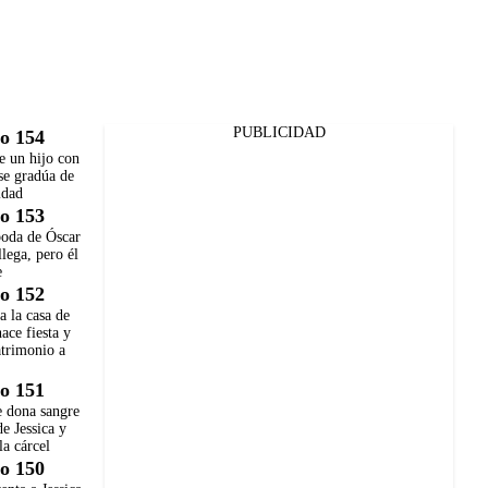
PUBLICIDAD
o 154
e un hijo con
se gradúa de
idad
o 153
boda de Óscar
llega, pero él
e
o 152
ja la casa de
hace fiesta y
atrimonio a
o 151
e dona sangre
de Jessica y
la cárcel
o 150