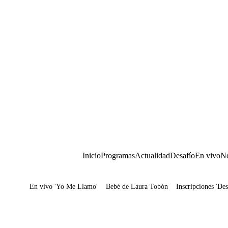
Inicio
Programas
Actualidad
Desafío
En vivo
No
En vivo 'Yo Me Llamo'
Bebé de Laura Tobón
Inscripciones 'Des
Juegos