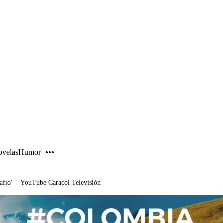
PUBLICIDAD
velas
Humor
afío'
YouTube Caracol Televisión