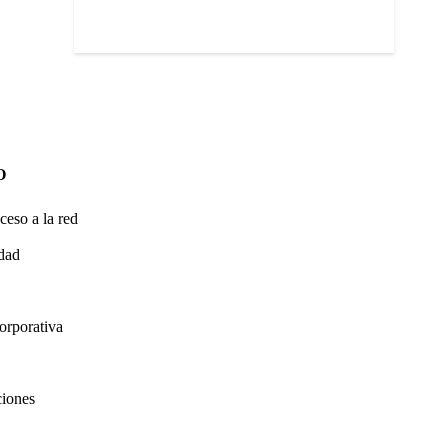
O
ceso a la red
idad
orporativa
ciones