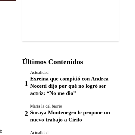
Últimos Contenidos
Actualidad
Exreina que compitió con Andrea
Nocetti dijo por qué no logró ser
actriz: “No me dio”
María la del barrio
Soraya Montenegro le propone un
nuevo trabajo a Cirilo
é
Actualidad