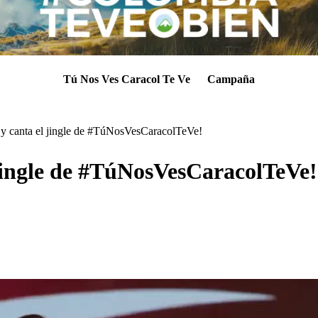
Tú Nos Ves Caracol Te Ve
Campaña
 y canta el jingle de #TúNosVesCaracolTeVe!
 jingle de #TúNosVesCaracolTeVe!