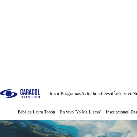
Inicio
Programas
Actualidad
Desafío
En vivo
No
Bebé de Laura Tobón
En vivo 'Yo Me Llamo'
Inscripciones 'Des
Juegos