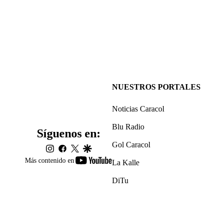
NUESTROS PORTALES
Noticias Caracol
Blu Radio
Síguenos en:
Gol Caracol
instagram
facebook
twitter
google
youtube-
Más contenido en
La Kalle
footer
DiTu