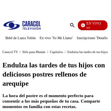
PUBLICIDAD
EN VIVO
Noticias Caracol
Enviar
búsqueda
Bebé de Laura Tobón
En vivo 'Yo Me Llamo'
Inscripciones 'Desafío'
Caracol TV
/
Sólo para Mamás
/
Capítulos
/
Endulza las tardes de tus hijos c
Endulza las tardes de tus hijos con
deliciosos postres rellenos de
arequipe
La hora del postre es el momento perfecto para
consentir a los más pequeños de tu casa. Comparte
momentos en familia con estas recetas.