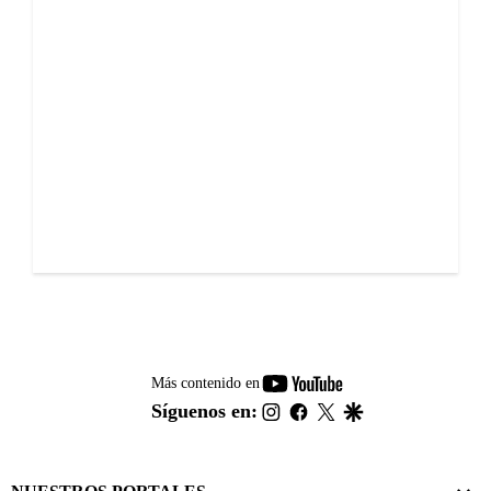
youtube-
Más contenido en
footer
instagram
facebook
twitter
google
Síguenos en: