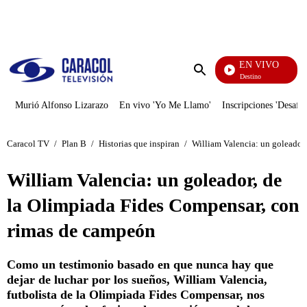
PUBLICIDAD
EN VIVO
El Juego De Mi Destino
Enviar
búsqueda
Murió Alfonso Lizarazo
En vivo 'Yo Me Llamo'
Inscripciones 'Desafío
Caracol TV
/
Plan B
/
Historias que inspiran
/
William Valencia: un goleador
William Valencia: un goleador, de
la Olimpiada Fides Compensar, con
rimas de campeón
Como un testimonio basado en que nunca hay que
dejar de luchar por los sueños, William Valencia,
futbolista de la Olimpiada Fides Compensar, nos