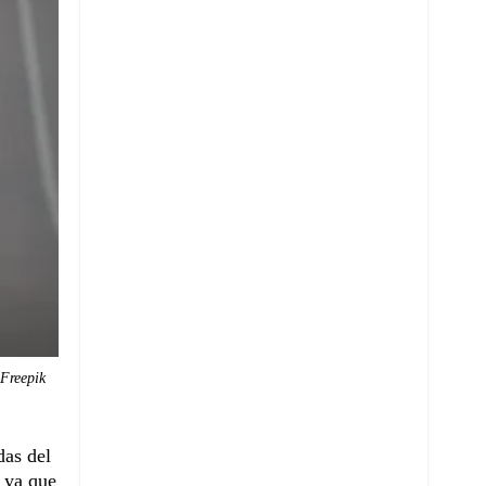
Freepik
das del
, ya que