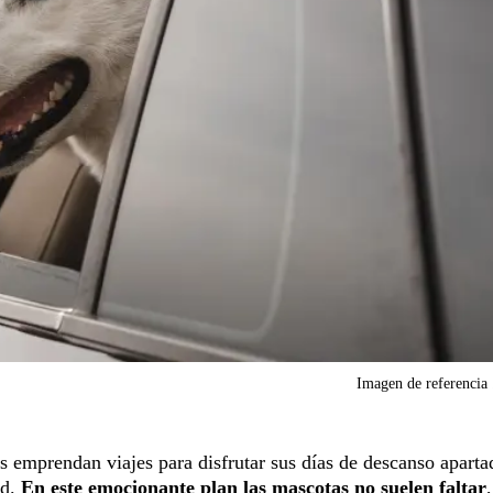
Imagen de referencia
 emprendan viajes para disfrutar sus días de descanso aparta
ad.
En este emocionante plan las mascotas no suelen faltar