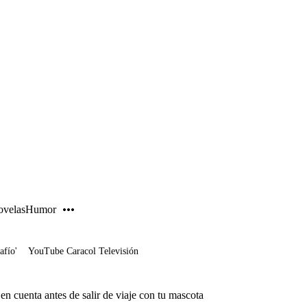
PUBLICIDAD
velas
Humor
afío'
YouTube Caracol Televisión
n cuenta antes de salir de viaje con tu mascota