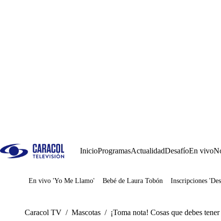
Inicio
Programas
Actualidad
Desafío
En vivo
No
En vivo 'Yo Me Llamo'
Bebé de Laura Tobón
Inscripciones 'Des
Juegos
Caracol TV
/
Mascotas
/
¡Toma nota! Cosas que debes tener e