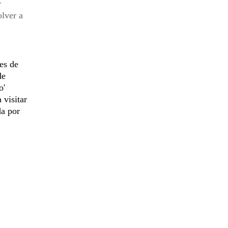
r
olver a
es de
de
o'
 visitar
da por