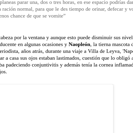
laneas parar una, dos o tres horas, en ese espacio podrías da
 ración normal, para que le des tiempo de orinar, defecar y v
menos chance de que se vomite
 cabeza por la ventana y aunque esto puede disminuir sus nivel
roducente en algunas ocasiones y
Naopleón
, la tierna mascota 
eriodista, años atrás, durante una viaje a Villa de Leyva, 'Nap
sar a casa sus ojos estaban lastimados, cuestión que lo obligó a
aba padeciendo conjuntivitis y además tenía la cornea inflama
jos.