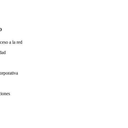
O
ceso a la red
idad
orporativa
ciones