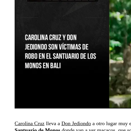
Carolina Cruz
lleva a
Don Jediondo
a otro lugar muy e
Santuario de Monos
donde van a ver macacos, que son 