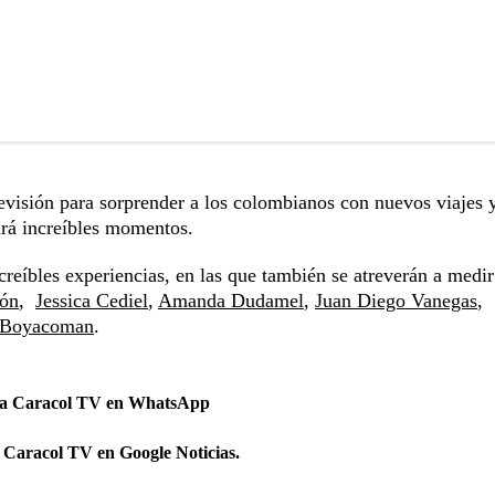
evisión para sorprender a los colombianos con nuevos viajes 
rá increíbles momentos.
creíbles experiencias, en las que también se atreverán a medir
bón
,
Jessica Cediel
,
Amanda Dudamel
,
Juan Diego Vanegas
,
Boyacoman
.
 a Caracol TV en WhatsApp
 Caracol TV en Google Noticias.