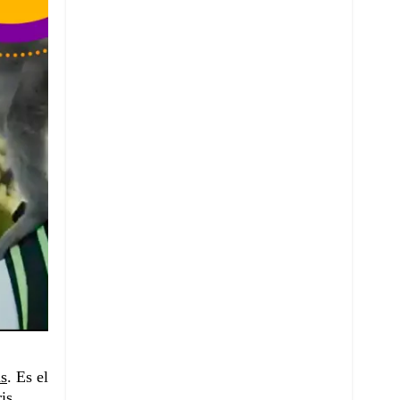
as
. Es el
is.