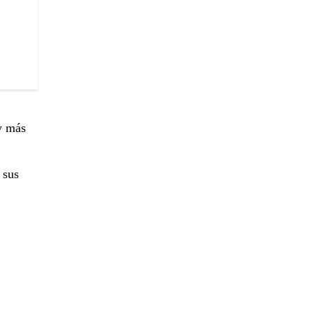
y más
 sus