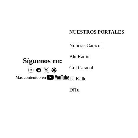
NUESTROS PORTALES
Noticias Caracol
Blu Radio
Síguenos en:
Gol Caracol
instagram
facebook
twitter
google
youtube-
Más contenido en
La Kalle
footer
DiTu