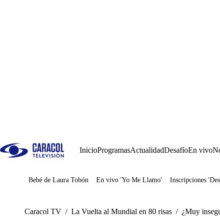
Inicio
Programas
Actualidad
Desafío
En vivo
No
Bebé de Laura Tobón
En vivo 'Yo Me Llamo'
Inscripciones 'Des
Juegos
Caracol TV
/
La Vuelta al Mundial en 80 risas
/
¿Muy insegu