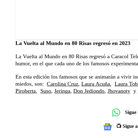
La Vuelta al Mundo en 80 Risas regresó en 2023
La Vuelta al Mundo en 80 Risas regresó a Caracol Tel
humor, en el que cada uno de los famosos experimenta
En esta edición los famosos que se animarán a vivir in
miedos, son:
Carolina Cruz
,
Laura Acuña
,
Laura To
Piroberta
,
Suso
,
Jeringa
,
Don Jediondo
,
Jhovanoty
y
Sigue
📺 Sigue a