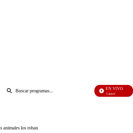
Entrada
EN VIVO
de
Noticias Caracol
Enviar
búsqueda
búsqueda
s animales los roban