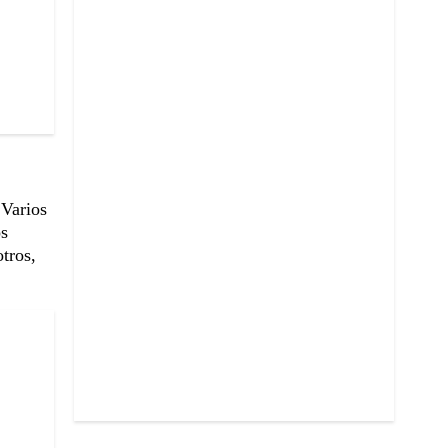
 Varios
os
otros,