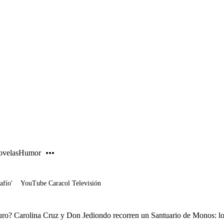
PUBLICIDAD
velas
Humor
afío'
YouTube Caracol Televisión
ro? Carolina Cruz y Don Jediondo recorren un Santuario de Monos: lo