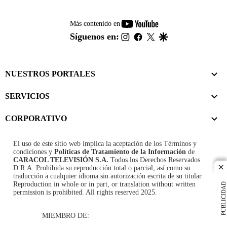
youtube-
Más contenido en
footer
instagram
facebook
twitter
google
Síguenos en:
NUESTROS PORTALES
SERVICIOS
CORPORATIVO
El uso de este sitio web implica la aceptación de los
Términos y
condiciones
y
Políticas de Tratamiento de la Información
de
CARACOL TELEVISIÓN S.A.
Todos los Derechos Reservados
D.R.A. Prohibida su reproducción total o parcial, así como su
cl
traducción a cualquier idioma sin autorización escrita de su titular.
Reproduction in whole or in part, or translation without written
PUBLICIDAD
permission is prohibited. All rights reserved 2025.
MIEMBRO DE: