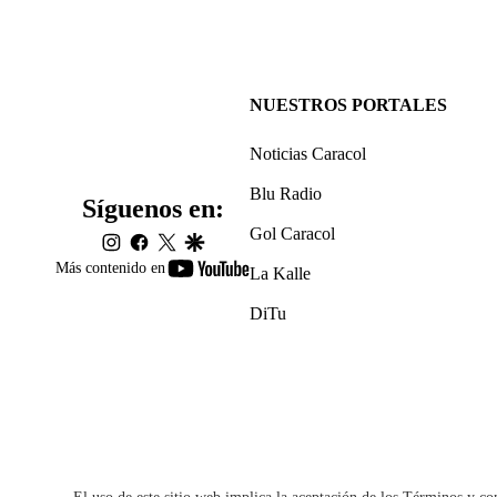
NUESTROS PORTALES
Noticias Caracol
Blu Radio
Síguenos en:
Gol Caracol
instagram
facebook
twitter
google
youtube-
Más contenido en
La Kalle
footer
DiTu