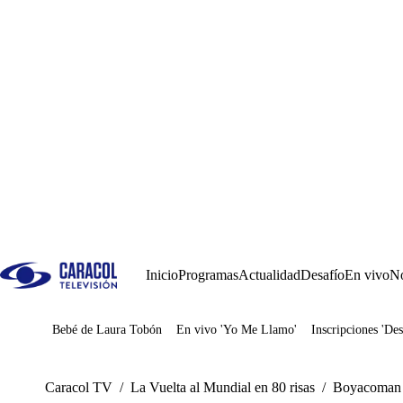
Inicio
Programas
Actualidad
Desafío
En vivo
No
Bebé de Laura Tobón
En vivo 'Yo Me Llamo'
Inscripciones 'Des
Juegos
Caracol TV
/
La Vuelta al Mundial en 80 risas
/
Boyacoman p