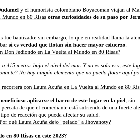
udamel
y el humorista colombiano
Boyacoman
viajan al Ma
l Mundo en 80 Risas
otras curiosidades de su paso por Jeru
sús fue bautizado; sin embargo, lo que en realidad llama la ate
obar
si es verdad que flotan sin hacer mayor esfuerzo.
con Don Jediondo en La Vuelta al Mundo en 80 Risas?
a 415 metros bajo el nivel del mar. Y no es solo eso, este lag
onante? No hay ningún elemento que no pueda flotar aquí po
ue recorrerá con Laura Acuña en La Vuelta al Mundo en 80 Ris
eneficioso aplicarse el barro de este lugar en la piel
; sin
 percata de que el comediante está sufriendo de una fuerte ale
 tipo de reacción que pueda afectar su salud.
Por qué Laura Acuña dejo "pelado" a Jhovanoty?
o en 80 Risas en este 2023?