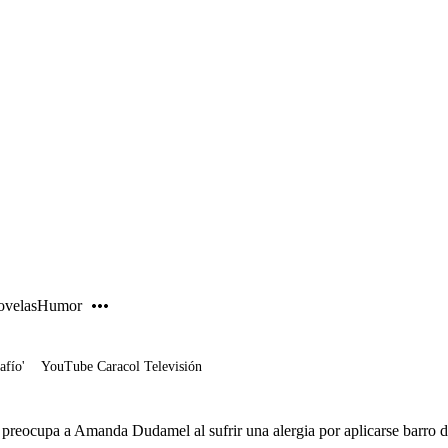
PUBLICIDAD
velas
Humor
afío'
YouTube Caracol Televisión
reocupa a Amanda Dudamel al sufrir una alergia por aplicarse barro 