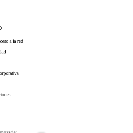
O
ceso a la red
idad
orporativa
ciones