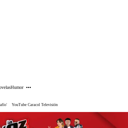
PUBLICIDAD
velas
Humor
afío'
YouTube Caracol Televisión