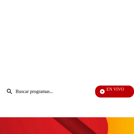
Entrada
EN VIVO
de
Vecinos
Enviar
búsqueda
búsqueda