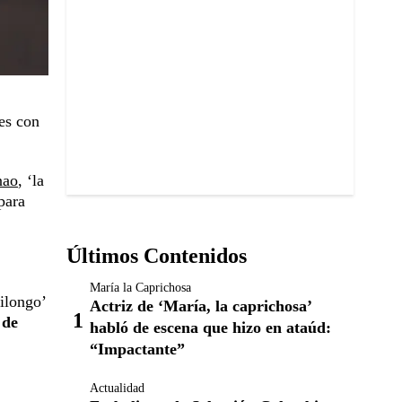
tes con
nao
, ‘la
para
Últimos Contenidos
María la Caprichosa
ilongo’
Actriz de ‘María, la caprichosa’
 de
habló de escena que hizo en ataúd:
“Impactante”
Actualidad