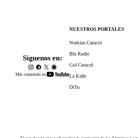
NUESTROS PORTALES
Noticias Caracol
Blu Radio
Síguenos en:
Gol Caracol
instagram
facebook
twitter
google
youtube-
Más contenido en
La Kalle
footer
DiTu