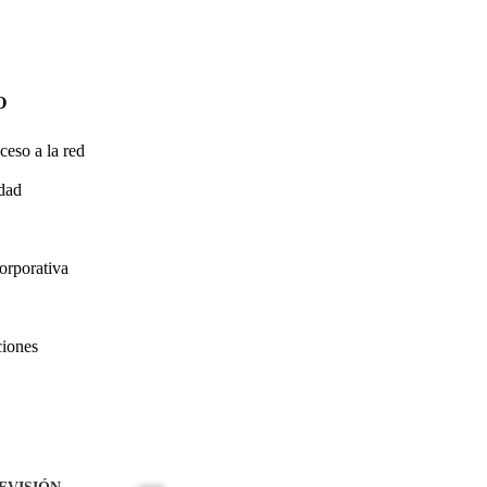
O
ceso a la red
idad
orporativa
ciones