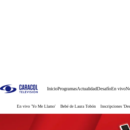
Inicio
Programas
Actualidad
Desafío
En vivo
No
En vivo 'Yo Me Llamo'
Bebé de Laura Tobón
Inscripciones 'Des
Juegos