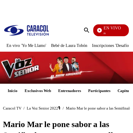
PUBLICIDAD
EN VIVO
Los Informantes
Enviar
búsqueda
En vivo 'Yo Me Llamo'
Bebé de Laura Tobón
Inscripciones 'Desafío'
Inicio
Exclusivos Web
Entrenadores
Participantes
Capítulo
Caracol TV
/
La Voz Senior 2022🎙️
/
Mario Mar le pone sabor a las Semifinales
Mario Mar le pone sabor a las