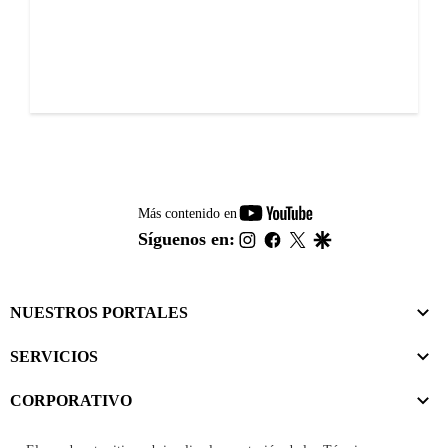
youtube-
Más contenido en
footer
instagram
facebook
twitter
google
Síguenos en:
NUESTROS PORTALES
SERVICIOS
CORPORATIVO