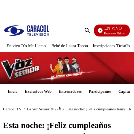
PUBLICIDAD
EN VIVO
Cuentos De Los Hermanos Grimm
Enviar
búsqueda
En vivo 'Yo Me Llamo'
Bebé de Laura Tobón
Inscripciones 'Desafío'
Inicio
Exclusivos Web
Entrenadores
Participantes
Capítulo
Caracol TV
/
La Voz Senior 2022🎙️
/
Esta noche: ¡Feliz cumpleaños Kany! Hoy n
Esta noche: ¡Feliz cumpleaños