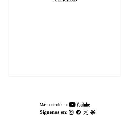
PUBLICIDAD
youtube-
Más contenido en
footer
instagram
facebook
twitter
google
Síguenos en: