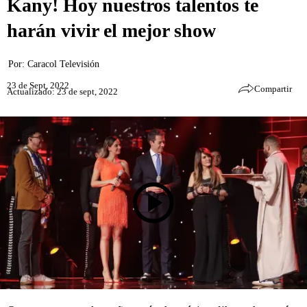
Kany! Hoy nuestros talentos te
harán vivir el mejor show
Por:
Caracol Televisión
23 de Sept, 2022
Compartir
Actualizado: 23 de sept, 2022