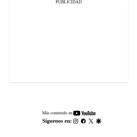
PUBLICIDAD
youtube-
Más contenido en
footer
instagram
facebook
twitter
google
Síguenos en: