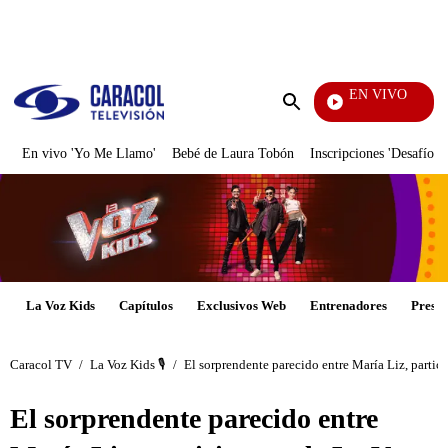
PUBLICIDAD
EN VIVO
Cuento
Enviar
búsqueda
En vivo 'Yo Me Llamo'
Bebé de Laura Tobón
Inscripciones 'Desafío'
La Voz Kids
Capítulos
Exclusivos Web
Entrenadores
Presen
Caracol TV
/
La Voz Kids 🎙️
/
El sorprendente parecido entre María Liz, partic
El sorprendente parecido entre