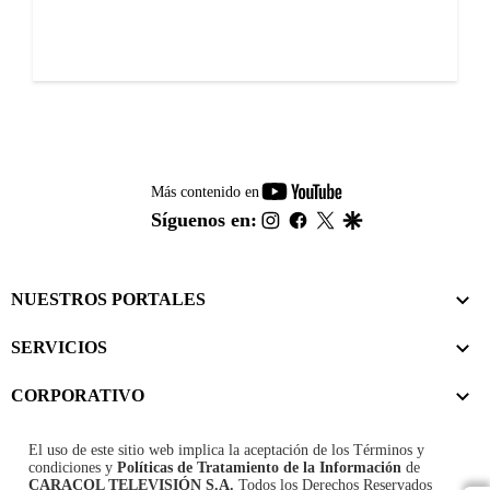
youtube-
Más contenido en
footer
instagram
facebook
twitter
google
Síguenos en:
NUESTROS PORTALES
SERVICIOS
CORPORATIVO
El uso de este sitio web implica la aceptación de los
Términos y
condiciones
y
Políticas de Tratamiento de la Información
de
CARACOL TELEVISIÓN S.A.
Todos los Derechos Reservados