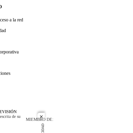
O
ceso a la red
idad
orporativa
ciones
EVISIÓN
escrita de su
close
MIEMBRO DE: