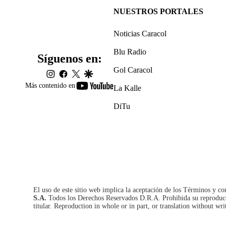
NUESTROS PORTALES
Noticias Caracol
Blu Radio
Síguenos en:
Gol Caracol
instagram
facebook
twitter
google
youtube-
Más contenido en
La Kalle
footer
DiTu
El uso de este sitio web implica la aceptación de los
Términos y co
S.A.
Todos los Derechos Reservados D.R.A. Prohibida su reproducció
titular. Reproduction in whole or in part, or translation without wri