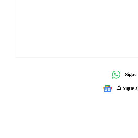
Sigue
📺 Sigue a