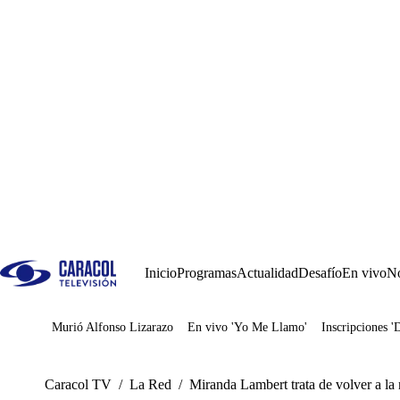
Inicio
Programas
Actualidad
Desafío
En vivo
No
Murió Alfonso Lizarazo
En vivo 'Yo Me Llamo'
Inscripciones '
Juegos
Caracol TV
/
La Red
/
Miranda Lambert trata de volver a la 