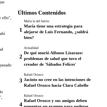
que
Últimos Contenidos
 ello",
María la del barrio
María tiene una estrategia para
alejarse de Luis Fernando, ¿saldrá
ahí
bien?
Actualidad
ad
De qué murió Alfonso Lizarazo:
problemas de salud que tuvo el
creador de 'Sábados Felices'
 pasado
Rafael Orozco
Jacinto no cree en las intenciones de
Rafael Orozco hacia Clara Cabello
do
Rafael Orozco
",
Rafael Orozco y sus amigos deben
presentar un examen para poderse