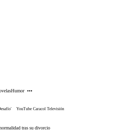
PUBLICIDAD
velas
Humor
Desafío'
YouTube Caracol Televisión
normalidad tras su divorcio