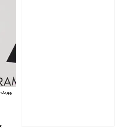
nda.jpg
oe