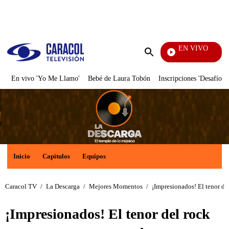
PUBLICIDAD
EN VIVO
También Caerás
Enviar
búsqueda
En vivo 'Yo Me Llamo'
Bebé de Laura Tobón
Inscripciones 'Desafío'
Inicio
Capítulos
Equipos
Caracol TV
/
La Descarga
/
Mejores Momentos
/
¡Impresionados! El tenor de
¡Impresionados! El tenor del rock