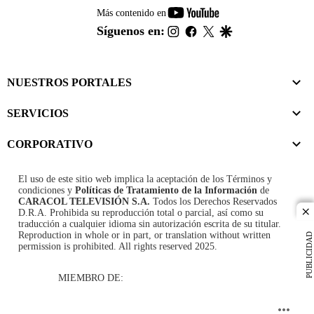
youtube-
Más contenido en
footer
instagram
facebook
twitter
google
Síguenos en:
NUESTROS PORTALES
SERVICIOS
CORPORATIVO
El uso de este sitio web implica la aceptación de los
Términos y
condiciones
y
Políticas de Tratamiento de la Información
de
CARACOL TELEVISIÓN S.A.
Todos los Derechos Reservados
D.R.A. Prohibida su reproducción total o parcial, así como su
cl
traducción a cualquier idioma sin autorización escrita de su titular.
Reproduction in whole or in part, or translation without written
PUBLICIDAD
permission is prohibited. All rights reserved 2025.
MIEMBRO DE: