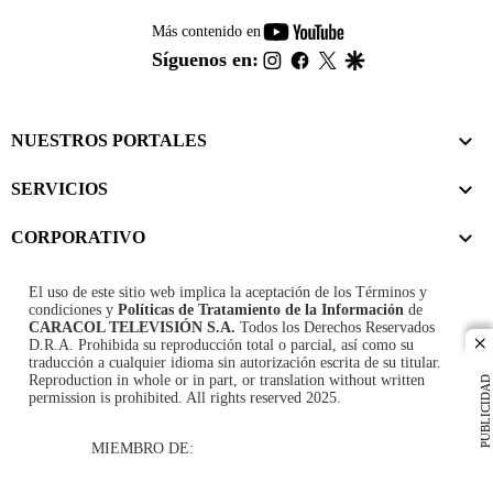
youtube-
Más contenido en
footer
instagram
facebook
twitter
google
Síguenos en:
NUESTROS PORTALES
SERVICIOS
CORPORATIVO
El uso de este sitio web implica la aceptación de los
Términos y
condiciones
y
Políticas de Tratamiento de la Información
de
CARACOL TELEVISIÓN S.A.
Todos los Derechos Reservados
D.R.A. Prohibida su reproducción total o parcial, así como su
cl
traducción a cualquier idioma sin autorización escrita de su titular.
Reproduction in whole or in part, or translation without written
PUBLICIDAD
permission is prohibited. All rights reserved 2025.
MIEMBRO DE: