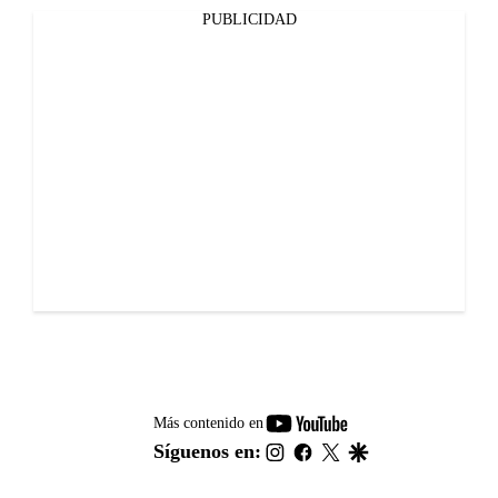
PUBLICIDAD
youtube-
Más contenido en
footer
instagram
facebook
twitter
google
Síguenos en: