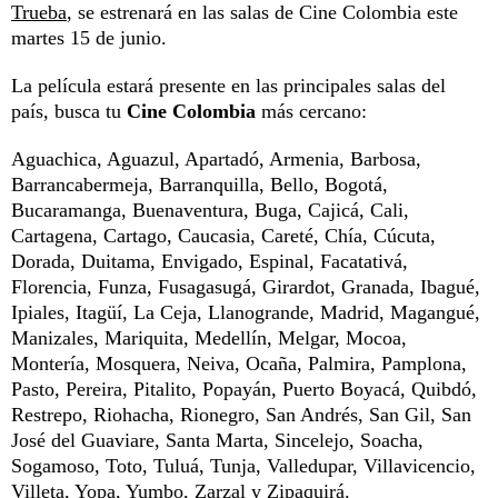
Trueba
, se estrenará en las salas de Cine Colombia este
martes 15 de junio.
La película estará presente en las principales salas del
país, busca tu
Cine Colombia
más cercano:
Aguachica, Aguazul, Apartadó, Armenia, Barbosa,
Barrancabermeja, Barranquilla, Bello, Bogotá,
Bucaramanga, Buenaventura, Buga, Cajicá, Cali,
Cartagena, Cartago, Caucasia, Careté, Chía, Cúcuta,
Dorada, Duitama, Envigado, Espinal, Facatativá,
Florencia, Funza, Fusagasugá, Girardot, Granada, Ibagué,
Ipiales, Itagüí, La Ceja, Llanogrande, Madrid, Magangué,
Manizales, Mariquita, Medellín, Melgar, Mocoa,
Montería, Mosquera, Neiva, Ocaña, Palmira, Pamplona,
Pasto, Pereira, Pitalito, Popayán, Puerto Boyacá, Quibdó,
Restrepo, Riohacha, Rionegro, San Andrés, San Gil, San
José del Guaviare, Santa Marta, Sincelejo, Soacha,
Sogamoso, Toto, Tuluá, Tunja, Valledupar, Villavicencio,
Villeta, Yopa, Yumbo, Zarzal y Zipaquirá.