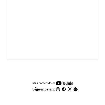
youtube-
Más contenido en
footer
instagram
facebook
twitter
google
Síguenos en: