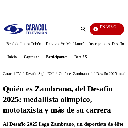
PUBLICIDAD
EN VIVO
Notic
Enviar
búsqueda
Bebé de Laura Tobón
En vivo 'Yo Me Llamo'
Inscripciones 'Desafío'
Inicio
Capítulos
Participantes
Reto 3X
Caracol TV
/
Desafío Siglo XXI
/
Quién es Zambrano, del Desafío 2025: medall
Quién es Zambrano, del Desafío
2025: medallista olímpico,
mototaxista y más de su carrera
Al Desafío 2025 llega Zambrano, un deportista de élite