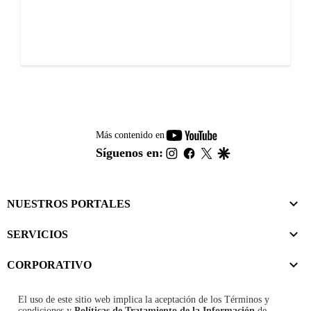
youtube-
Más contenido en
footer
instagram
facebook
twitter
google
Síguenos en:
NUESTROS PORTALES
SERVICIOS
CORPORATIVO
El uso de este sitio web implica la aceptación de los
Términos y
condiciones
y
Políticas de Tratamiento de la Información
de