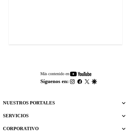
youtube-
Más contenido en
footer
instagram
facebook
twitter
google
Síguenos en:
NUESTROS PORTALES
SERVICIOS
CORPORATIVO