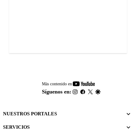
youtube-
Más contenido en
footer
instagram
facebook
twitter
google
Síguenos en:
NUESTROS PORTALES
SERVICIOS