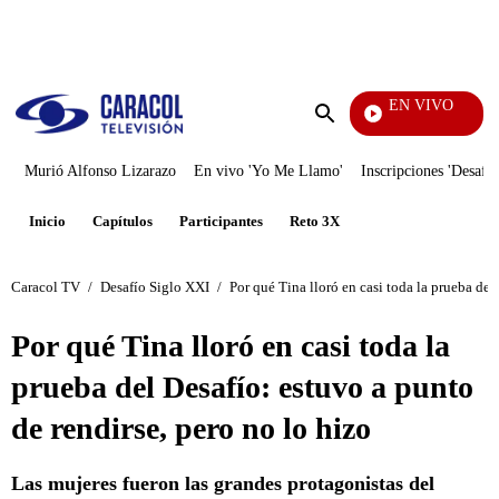
PUBLICIDAD
EN VIVO
Tele
Enviar
búsqueda
Murió Alfonso Lizarazo
En vivo 'Yo Me Llamo'
Inscripciones 'Desafío
Inicio
Capítulos
Participantes
Reto 3X
Caracol TV
/
Desafío Siglo XXI
/
Por qué Tina lloró en casi toda la prueba del
Por qué Tina lloró en casi toda la
prueba del Desafío: estuvo a punto
de rendirse, pero no lo hizo
Las mujeres fueron las grandes protagonistas del