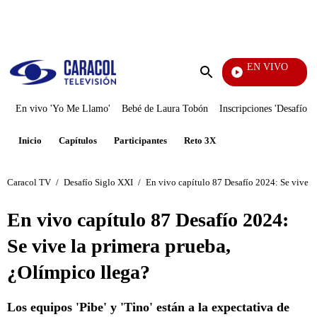
PUBLICIDAD
EN VIVO
Noticias
Enviar
búsqueda
En vivo 'Yo Me Llamo'
Bebé de Laura Tobón
Inscripciones 'Desafío'
Inicio
Capítulos
Participantes
Reto 3X
Caracol TV
/
Desafío Siglo XXI
/
En vivo capítulo 87 Desafío 2024: Se vive l
En vivo capítulo 87 Desafío 2024:
Se vive la primera prueba,
¿Olímpico llega?
Los equipos 'Pibe' y 'Tino' están a la expectativa de