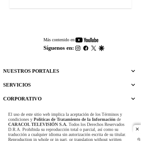
youtube-
Más contenido en
footer
instagram
facebook
twitter
google
Síguenos en:
NUESTROS PORTALES
SERVICIOS
CORPORATIVO
El uso de este sitio web implica la aceptación de los
Términos y
condiciones
y
Políticas de Tratamiento de la Información
de
CARACOL TELEVISIÓN S.A.
Todos los Derechos Reservados
D.R.A. Prohibida su reproducción total o parcial, así como su
cl
traducción a cualquier idioma sin autorización escrita de su titular.
Reproduction in whole or in part, or translation without written