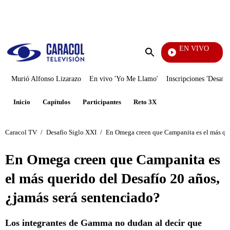
PUBLICIDAD
EN VIVO
Yo Me Llamo
Enviar
búsqueda
Murió Alfonso Lizarazo
En vivo 'Yo Me Llamo'
Inscripciones 'Desafío
Inicio
Capítulos
Participantes
Reto 3X
Caracol TV
/
Desafío Siglo XXI
/
En Omega creen que Campanita es el más que
En Omega creen que Campanita es
el más querido del Desafío 20 años,
¿jamás será sentenciado?
Los integrantes de Gamma no dudan al decir que