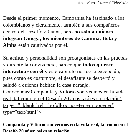
años.
Foto: Caracol Televisión
Desde el primer momento,
Campanita
ha fascinado a los
colombianos y ciertamente, también a sus compañeros
dentro del
Desafío 20 años
, pero
no solo a quienes
integran Omega, los miembros de Gamma, Beta y
Alpha
están cautivados por él.
Su actitud y personalidad son protagonistas en las pruebas
y durante la convivencia, parece que
todos quieren
interactuar con él
y
este capítulo no fue la excepción
,
pues como es costumbre, el desafiante se despertó y
saludó a quienes habitan la casa naranja.
Conoce más:
Campanita y Vittorio son vecinos en la vida
real, tal como en el Desafío 20 años: así es su relación"
target="_blank" rel="nofollow noreferrer noopener"
type="text/html">
Campanita y Vittorio son vecinos en la vida real, tal como en el
Desafío 20 años: así es su relación