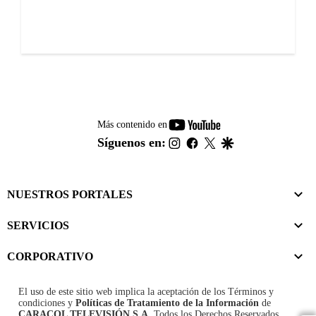
youtube-
Más contenido en
footer
instagram
facebook
twitter
google
Síguenos en:
NUESTROS PORTALES
SERVICIOS
CORPORATIVO
El uso de este sitio web implica la aceptación de los
Términos y
condiciones
y
Políticas de Tratamiento de la Información
de
CARACOL TELEVISIÓN S.A.
Todos los Derechos Reservados