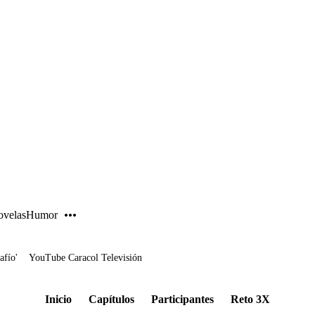
PUBLICIDAD
velas
Humor
afío'
YouTube Caracol Televisión
Inicio
Capítulos
Participantes
Reto 3X