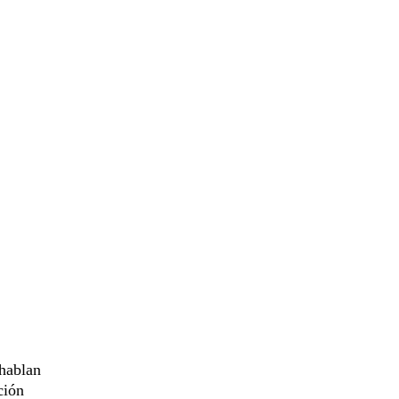
hablan
ción