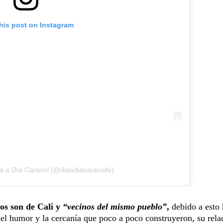
his post on Instagram
a a Día Caracol (@diaadiacaracoltv)
dos son de Cali y
“vecinos del mismo pueblo”
,
debido a esto 
el humor y la cercanía que poco a poco construyeron, su rela