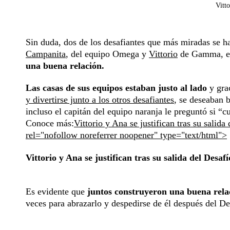
Vitt
Sin duda, dos de los desafiantes que más miradas se h
Campanita
, del equipo Omega y
Vittorio
de Gamma, el 
una buena relación.
Las casas de sus equipos estaban justo al lado
y gra
y divertirse junto a los otros desafiantes
, se deseaban 
incluso el capitán del equipo naranja le preguntó si “c
Conoce más:
Vittorio y Ana se justifican tras su salid
rel="nofollow noreferrer noopener" type="text/html">
Vittorio y Ana se justifican tras su salida del Desaf
Es evidente que
juntos construyeron una buena rel
veces para abrazarlo y despedirse de él después del D