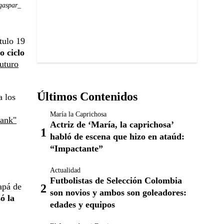
gaspar_
tulo 19
o ciclo
futuro
Últimos Contenidos
a los
María la Caprichosa
lank"
Actriz de ‘María, la caprichosa’
habló de escena que hizo en ataúd:
“Impactante”
Actualidad
Futbolistas de Selección Colombia
papá de
son novios y ambos son goleadores:
ó la
edades y equipos