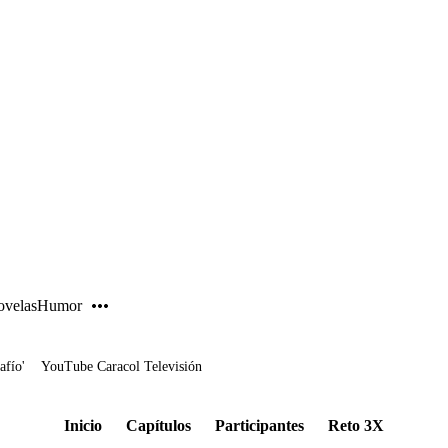
PUBLICIDAD
velas
Humor
afío'
YouTube Caracol Televisión
Inicio
Capítulos
Participantes
Reto 3X