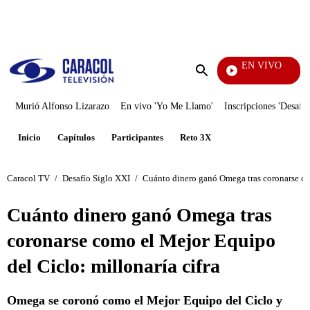
PUBLICIDAD
EN VIVO
Día 
Enviar
búsqueda
Murió Alfonso Lizarazo
En vivo 'Yo Me Llamo'
Inscripciones 'Desafío
Inicio
Capítulos
Participantes
Reto 3X
Caracol TV
/
Desafío Siglo XXI
/
Cuánto dinero ganó Omega tras coronarse com
Cuánto dinero ganó Omega tras
coronarse como el Mejor Equipo
del Ciclo: millonaría cifra
Omega se coronó como el Mejor Equipo del Ciclo y