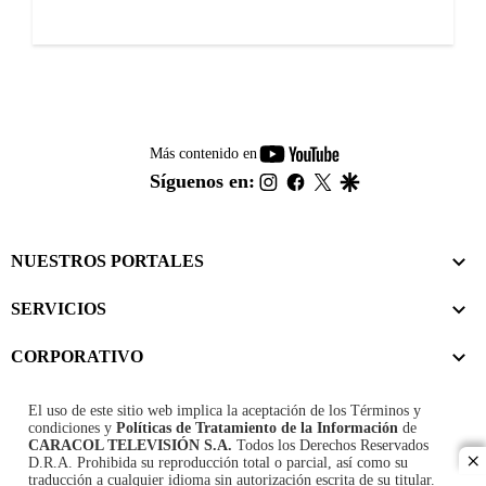
youtube-
Más contenido en
footer
instagram
facebook
twitter
google
Síguenos en:
NUESTROS PORTALES
SERVICIOS
CORPORATIVO
El uso de este sitio web implica la aceptación de los
Términos y
condiciones
y
Políticas de Tratamiento de la Información
de
CARACOL TELEVISIÓN S.A.
Todos los Derechos Reservados
D.R.A. Prohibida su reproducción total o parcial, así como su
cl
traducción a cualquier idioma sin autorización escrita de su titular.