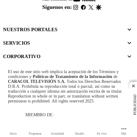
footer
instagram
facebook
twitter
google
Síguenos en:
NUESTROS PORTALES
SERVICIOS
CORPORATIVO
El uso de este sitio web implica la aceptación de los
Términos y
condiciones
y
Políticas de Tratamiento de la Información
de
CARACOL TELEVISIÓN S.A.
Todos los Derechos Reservados
D.R.A. Prohibida su reproducción total o parcial, así como su
cl
traducción a cualquier idioma sin autorización escrita de su titular.
Reproduction in whole or in part, or translation without written
PUBLICIDAD
permission is prohibited. All rights reserved 2025.
MIEMBRO DE:
Inicio
Programas
Actualidad
Desafío
En vivo
Más