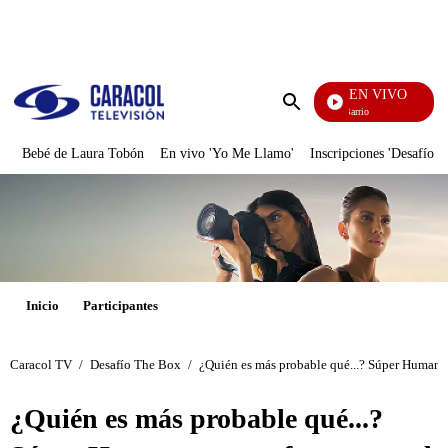
PUBLICIDAD
EN VIVO
María La Del Barrio
Enviar
búsqueda
Bebé de Laura Tobón
En vivo 'Yo Me Llamo'
Inscripciones 'Desafío'
Inicio
Participantes
Caracol TV
/
Desafío The Box
/
¿Quién es más probable qué...? Súper Humanos
¿Quién es más probable qué...?