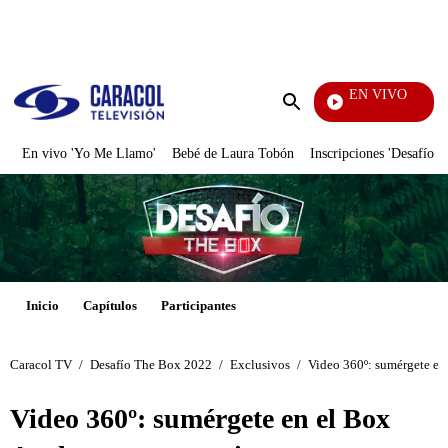
PUBLICIDAD
EN VIVO
También Caerás
Enviar
búsqueda
En vivo 'Yo Me Llamo'
Bebé de Laura Tobón
Inscripciones 'Desafío'
Inicio
Capítulos
Participantes
Caracol TV
/
Desafío The Box 2022
/
Exclusivos
/
Video 360º: sumérgete en 
Video 360º: sumérgete en el Box