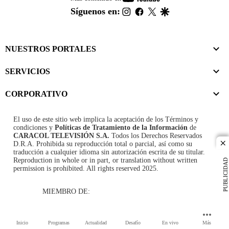
footer
instagram
facebook
twitter
google
Síguenos en:
NUESTROS PORTALES
SERVICIOS
CORPORATIVO
El uso de este sitio web implica la aceptación de los
Términos y
condiciones
y
Políticas de Tratamiento de la Información
de
CARACOL TELEVISIÓN S.A.
Todos los Derechos Reservados
D.R.A. Prohibida su reproducción total o parcial, así como su
cl
traducción a cualquier idioma sin autorización escrita de su titular.
Reproduction in whole or in part, or translation without written
PUBLICIDAD
permission is prohibited. All rights reserved 2025.
MIEMBRO DE:
Inicio
Programas
Actualidad
Desafío
En vivo
Más