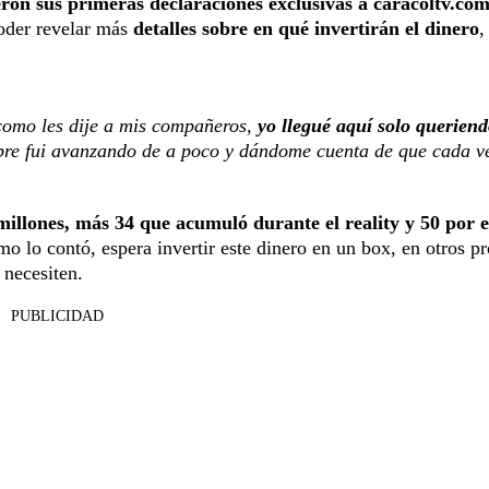
eron sus primeras declaraciones exclusivas a caracoltv.co
poder revelar más
detalles sobre en qué invertirán el dinero
,
 como les dije a mis compañeros,
yo llegué aquí solo querien
pre fui avanzando de a poco y dándome cuenta de que cada v
illones, más 34 que acumuló durante el reality y 50 por e
mo lo contó, espera invertir este dinero en un box, en otros p
 necesiten.
PUBLICIDAD