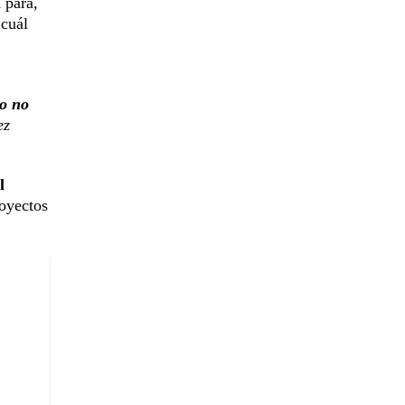
m
para,
 cuál
do no
ez
l
royectos