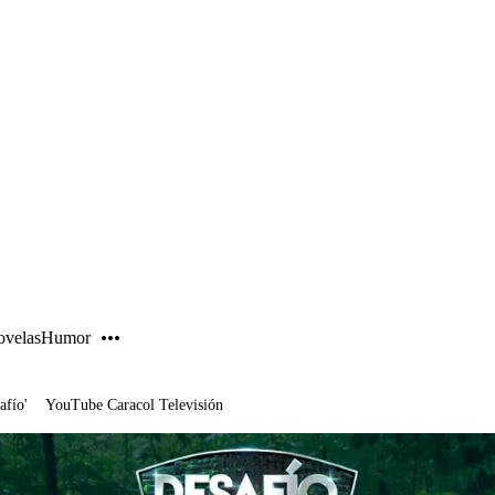
PUBLICIDAD
velas
Humor
afío'
YouTube Caracol Televisión