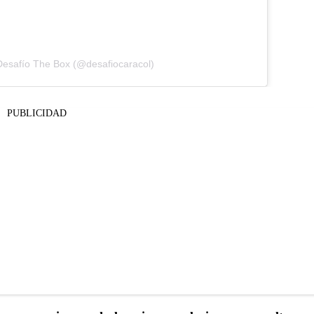
Desafío The Box (@desafiocaracol)
PUBLICIDAD