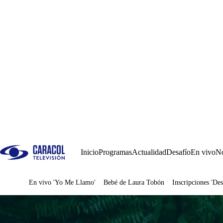
Inicio
Programas
Actualidad
Desafío
En vivo
No
En vivo 'Yo Me Llamo'
Bebé de Laura Tobón
Inscripciones 'Des
Juegos