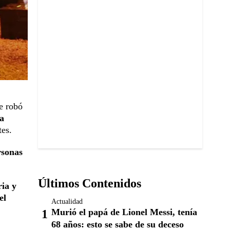
e robó
da
tes.
rsonas
Últimos Contenidos
ia y
el
Actualidad
Murió el papá de Lionel Messi, tenía
68 años: esto se sabe de su deceso