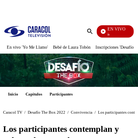
PUBLICIDAD
EN VIVO
También Caerás
Enviar
búsqueda
En vivo 'Yo Me Llamo'
Bebé de Laura Tobón
Inscripciones 'Desafío'
Inicio
Capítulos
Participantes
Caracol TV
/
Desafío The Box 2022
/
Convivencia
/
Los participantes conte
Los participantes contemplan y