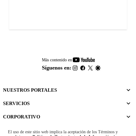
youtube-
Más contenido en
footer
instagram
facebook
twitter
google
Síguenos en:
NUESTROS PORTALES
SERVICIOS
CORPORATIVO
El uso de este sitio web implica la aceptación de los
Términos y