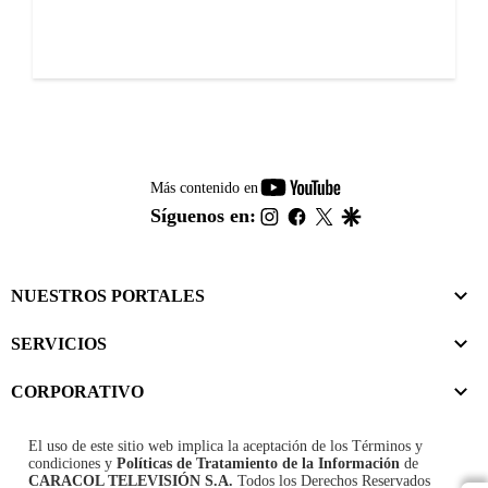
youtube-
Más contenido en
footer
instagram
facebook
twitter
google
Síguenos en:
NUESTROS PORTALES
SERVICIOS
CORPORATIVO
El uso de este sitio web implica la aceptación de los
Términos y
condiciones
y
Políticas de Tratamiento de la Información
de
CARACOL TELEVISIÓN S.A.
Todos los Derechos Reservados