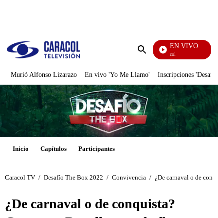
PUBLICIDAD
EN VIVO
Noticias Caracol
Enviar
búsqueda
Murió Alfonso Lizarazo
En vivo 'Yo Me Llamo'
Inscripciones 'Desafío
Inicio
Capítulos
Participantes
Caracol TV
/
Desafío The Box 2022
/
Convivencia
/
¿De carnaval o de conqu
¿De carnaval o de conquista?