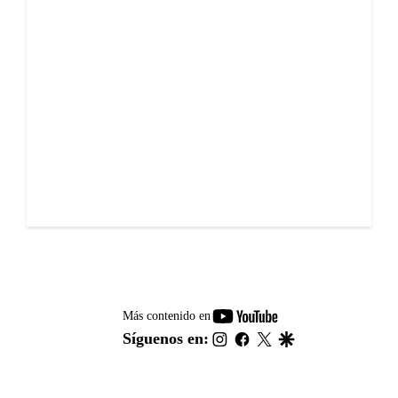
youtube-
Más contenido en
footer
instagram
facebook
twitter
google
Síguenos en: