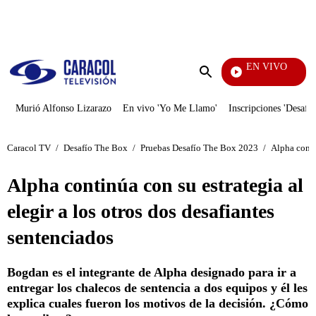
PUBLICIDAD
EN VIVO
La F
Enviar
búsqueda
Murió Alfonso Lizarazo
En vivo 'Yo Me Llamo'
Inscripciones 'Desafío
Caracol TV
/
Desafío The Box
/
Pruebas Desafío The Box 2023
/
Alpha contin
Alpha continúa con su estrategia al
elegir a los otros dos desafiantes
sentenciados
Bogdan es el integrante de Alpha designado para ir a
entregar los chalecos de sentencia a dos equipos y él les
explica cuales fueron los motivos de la decisión. ¿Cómo