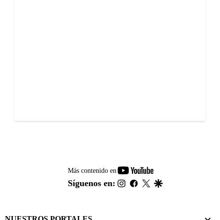
youtube-
Más contenido en
footer
instagram
facebook
twitter
google
Síguenos en:
NUESTROS PORTALES