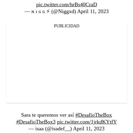
pic.twitter.com/hrBs40CraD
— ɴ ɪ ɢ ɢ ⚡ (@Niggxd)
April 11, 2023
PUBLICIDAD
Sara te queremos ver así
#DesafioTheBox
#DesafioTheBox3
pic.twitter.com/1jrkdKYtfY
— isaa (@isadef__)
April 11, 2023