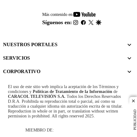
youtube-
Más contenido en
footer
instagram
facebook
twitter
google
Síguenos en:
NUESTROS PORTALES
SERVICIOS
CORPORATIVO
El uso de este sitio web implica la aceptación de los
Términos y
condiciones
y
Políticas de Tratamiento de la Información
de
CARACOL TELEVISIÓN S.A.
Todos los Derechos Reservados
D.R.A. Prohibida su reproducción total o parcial, así como su
cl
traducción a cualquier idioma sin autorización escrita de su titular.
Reproduction in whole or in part, or translation without written
PUBLICIDAD
permission is prohibited. All rights reserved 2025.
MIEMBRO DE: