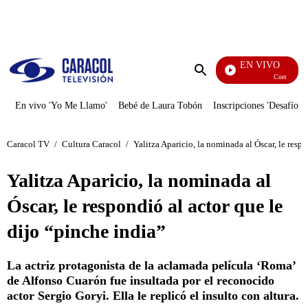
PUBLICIDAD
EN VIVO
Cuentos De L
Enviar
búsqueda
En vivo 'Yo Me Llamo'
Bebé de Laura Tobón
Inscripciones 'Desafío'
Caracol TV
/
Cultura Caracol
/
Yalitza Aparicio, la nominada al Óscar, le respo
Yalitza Aparicio, la nominada al
Óscar, le respondió al actor que le
dijo “pinche india”
La actriz protagonista de la aclamada película ‘Roma’
de Alfonso Cuarón fue insultada por el reconocido
actor Sergio Goryi. Ella le replicó el insulto con altura.